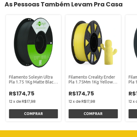
As Pessoas Também Levam Pra Casa
Filamento Soleyin Ultra
Filamento Creality Ender
Fila
Pla 1.75 1Kg Matte Black
Pla 1.75Mm 1Kg Yellow
Pla
Preto Fosco
Amarelo
Gray
R$174,75
R$174,75
R$
12
x
de
R$17,98
12
x
de
R$17,98
12
x