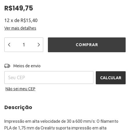
R$149,75
12
x
de
R$15,40
Ver mais detalhes
Entregas para o CEP:
ALTERAR CEP
Meios de envio
CALCULAR
Não sei meu CEP
Descrição
Impressão em alta velocidade de 30 a 600 mm/s: O filamento
PLA de 1,75 mm da Creality suporta impressão em alta