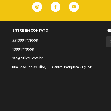
ENTRE EM CONTATO
N
5513991779608
13991779608
sac@fullyou.com.br
Rua João Tobias Filho, 30, Centro, Pariquera - Açu SP