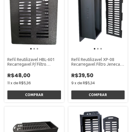
Refil Reutilizavel HBL-601
Refil Reutilizavel XP-08
Recarregavel P/ Filtro
Recarregavel Filtro Jeneca
Sunsun - Fullyou
Aleas - Fullyou
R$48,00
R$39,50
11
x
de
R$5,36
9
x
de
R$5,34