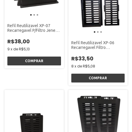
Refil Reutilizavel XP-07
Recarregavel P/Filtro Jeneca
Aleas - Fullyou
R$38,00
Refil Reutilizavel XP-06
Recarregavel Filtro
9
x
de
R$5,13
AleasP/Aquários - Fullyou
R$33,50
8
x
de
R$5,08