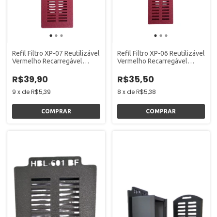
Refil Filtro XP-07 Reutilizável
Refil Filtro XP-06 Reutilizável
Vermelho Recarregável
Vermelho Recarregável
Fullyou
Fullyou
R$39,90
R$35,50
9
x
de
R$5,39
8
x
de
R$5,38