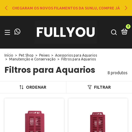
CHEGARAM OS NOVOS FILAMENTOS DA SUNLU, COMPRE JÁ
0
Início
>
Pet Shop
>
Peixes
>
Acessorios para Aquarios
>
Manutenção e Conservação
>
Filtros para Aquarios
Filtros para Aquarios
8 produtos
ORDENAR
FILTRAR