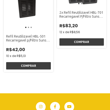
2x Refil Reutilizavel HBL-701
Recarregavel P/Filtro Sunsun
- Fullyou
R$83,20
12
x
de
R$8,56
Refil Reutilizavel HBL-501
Recarregavel p/Filtro Sunsun
- Fullyou
R$42,00
10
x
de
R$5,13